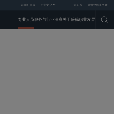
新闻/ 成就
企业文化
前职员
盛德律师事务所
专业人员
服务与行业
洞察
关于盛德
职业发展
Open