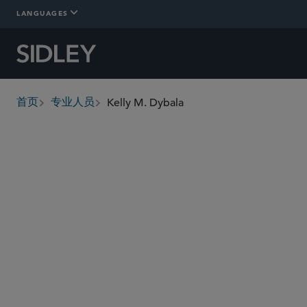
LANGUAGES
Kelly M. Dybala
首页
专业人员
breadcrumbs
kdybala
@sidley.com