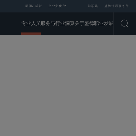
新闻/ 成就
企业文化
前职员
盛德律师事务所
专业人员
服务与行业
洞察
关于盛德
职业发展
Open