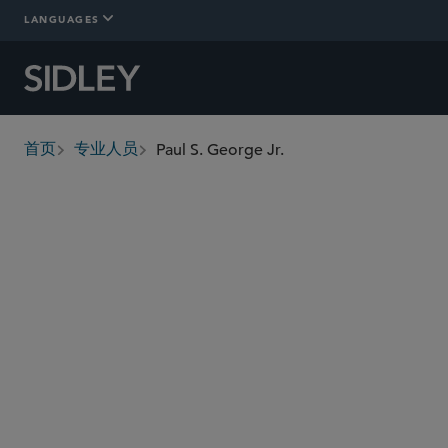
LANGUAGES
Paul S. George Jr.
首页
专业人员
breadcrumbs
paul.george
@sidley.com