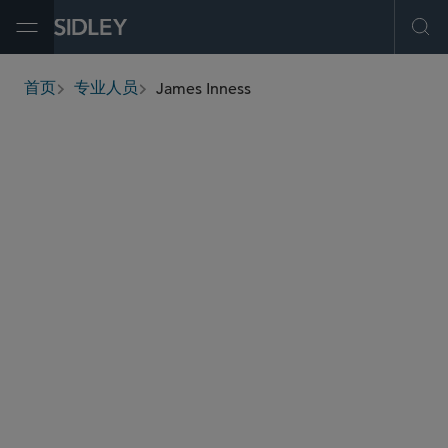
Open Menu
Ope
James Inness
首页
专业人员
breadcrumbs
james.inness
@sidley.com
资本市场
上市公司顾问小组
股东激进主义及公司防御