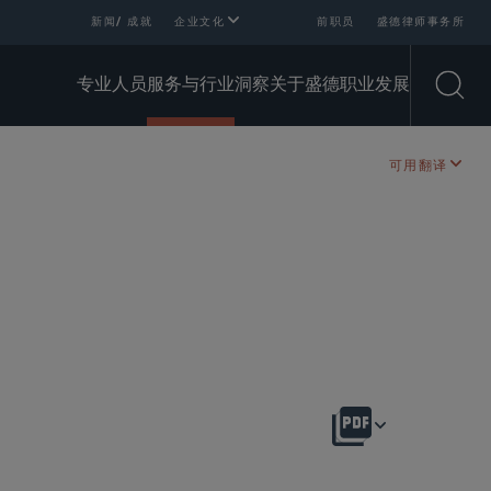
新闻/ 成就
企业文化
前职员
盛德律师事务所
专业人员
服务与行业
洞察
关于盛德
职业发展
Open
可用翻译