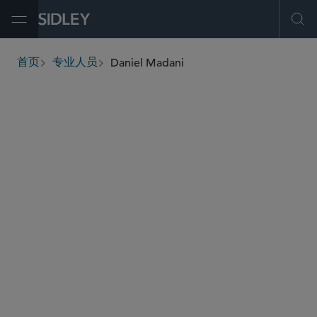
Open Menu
Ope
Daniel Madani
首页
专业人员
breadcrumbs
dmadani
@sidley.com
全球仲裁、贸易及讼辩