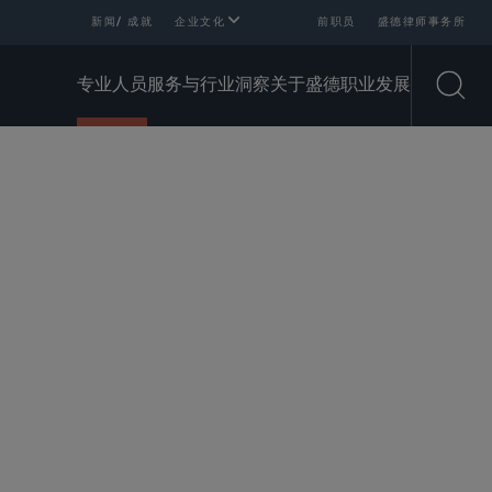
新闻/ 成就
企业文化
前职员
盛德律师事务所
专业人员
服务与行业
洞察
关于盛德
职业发展
Open