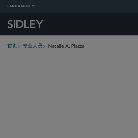
LANGUAGES
Natalie A. Piazza
首页
专业人员
breadcrumbs
npiazza
@sidley.com