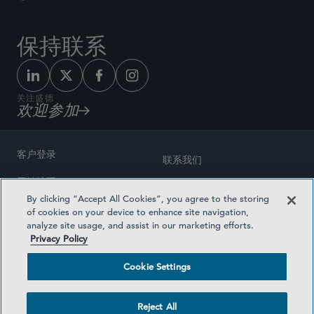
保持联系
关注盛德
欢迎参加
客户登录
联系我们
网站地图
奖励方式
By clicking “Accept All Cookies”, you agree to the storing
律师广告
of cookies on your device to enhance site navigation,
医疗计划透明度
analyze site usage, and assist in our marketing efforts.
隐私政策
Privacy Policy
沪ICP备19003131号-1
条款及细则
Cookie Settings
Cookie Settings
社交媒体目录
Reject All