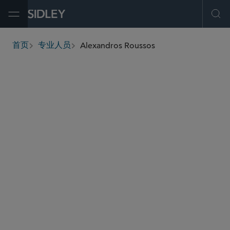
Open Menu
Ope
Alexandros Roussos
首页
专业人员
breadcrumbs
aroussos
@sidley.com
环球金融