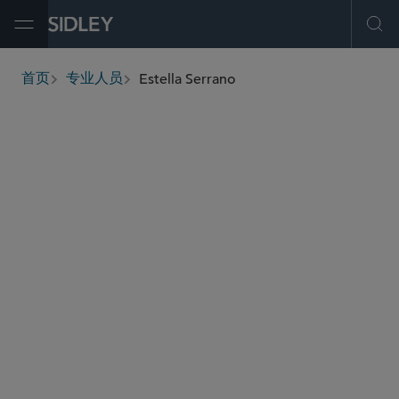
Open Menu
Ope
Estella Serrano
首页
专业人员
breadcrumbs
eserrano
@sidley.com
并购
私募基金