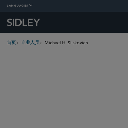
LANGUAGES
Michael H. Sliskovich
首页
专业人员
breadcrumbs
michael.sliskovich
@sidley.com