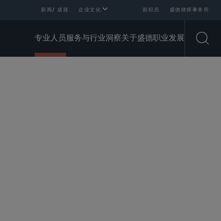
新闻/ 成就
企业文化
前职员
盛德律师事务所
专业人员
服务与行业
洞察
关于盛德
职业发展
Open