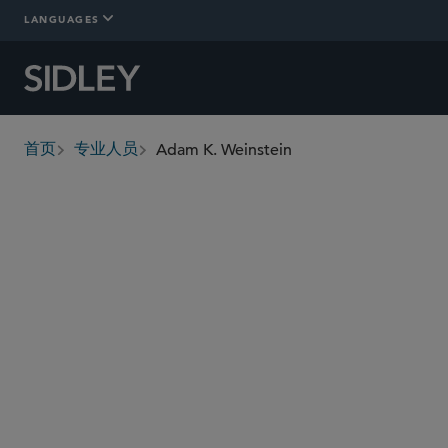
LANGUAGES
Adam K. Weinstein
首页
专业人员
breadcrumbs
aweinstein
@sidley.com