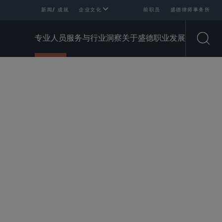
新闻/ 成就
企业文化
前职员
盛德律师事务所
专业人员
服务与行业
洞察
关于盛德
职业发展
Open