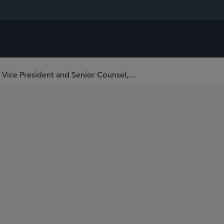
A conversation with Sidley Alumnus Brad Berenson, Vice President and Senior Counsel, Litigation and Legal Policy of General Electric Company