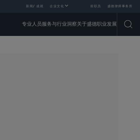
新闻/ 成就
企业文化
前职员
盛德律师事务所
专业人员
服务与行业
洞察
关于盛德
职业发展
Open
SHARE