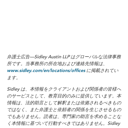
2
3
Section 15.6
弁護士広告—Sidley Austin LLP はグローバルな法律事務
所です。当事務所の所在地および連絡先情報は、
に掲載されてい
www.sidley.com/en/locations/offices
ます。
Sidley は、本情報をクライアントおよび関係者の皆様へ
のサービスとして、教育目的のみに提供しています。本
情報は、法的助言として解釈または依拠されるべきもの
ではなく、また弁護士と依頼者の関係を生じさせるもの
でもありません。読者は、専門家の助言を求めることな
く本情報に基づいて行動すべきではありません。Sidley