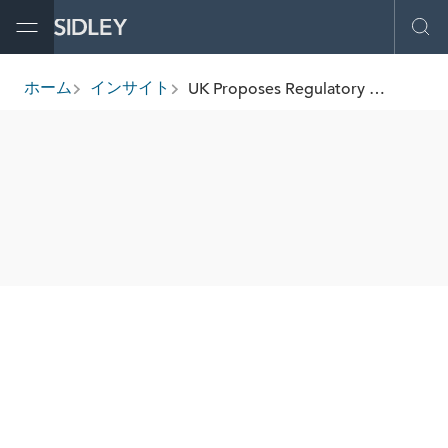
Open Menu
Ope
UK Proposes Regulatory Regime for Cryptoassets
ホーム
インサイト
breadcrumbs
SHARE