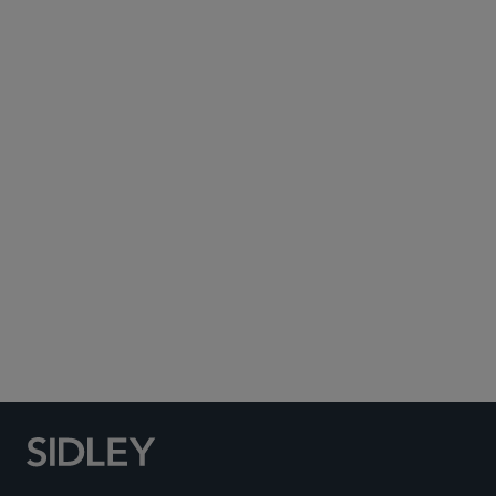
Subscribe to Sidley Publications
Social Media Directory