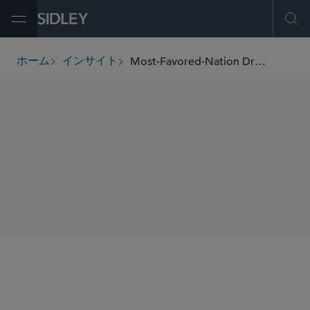
Open Menu
Ope
Most-Favored-Nation Drug Pricing: Executive Order Sets Forth Potential U.S. Major Policy Shift
ホーム
インサイト
breadcrumbs
SHARE