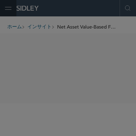
Open Menu
Ope
Net Asset Value-Based Fund Financings: Credit Rating Criteria and Key Structuring Considerations
ホーム
インサイト
breadcrumbs
SHARE