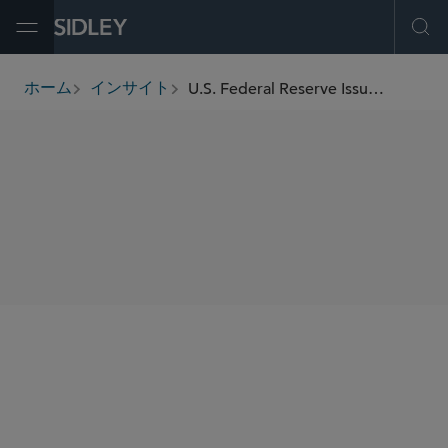
Open Menu
Ope
U.S. Federal Reserve Issues Final Rule Under Federal LIBOR Act
ホーム
インサイト
breadcrumbs
SHARE