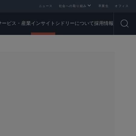
ニュース
社会への取り組み
卒業生
オフィス
サービス・産業
インサイト
シドリーについて
採用情報
Open
SHARE