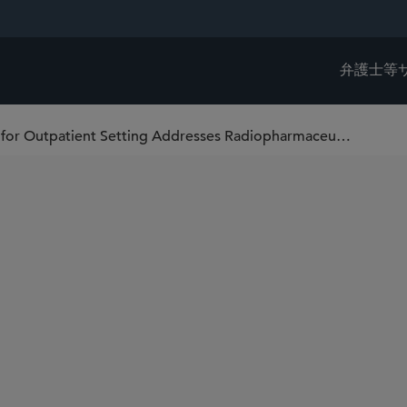
弁護士等
Medicare Payment Policy Final Rule for Outpatient Setting Addresses Radiopharmaceuticals, Skin Substitutes, and 340B Program Key Topics