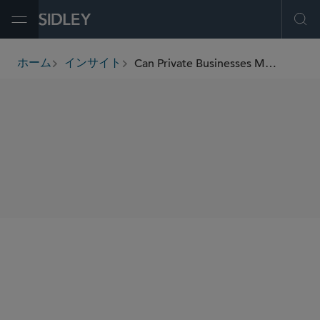
Open Menu
Ope
Can Private Businesses Mandate COVID-19 Vaccinations?
ホーム
インサイト
breadcrumbs
SHARE