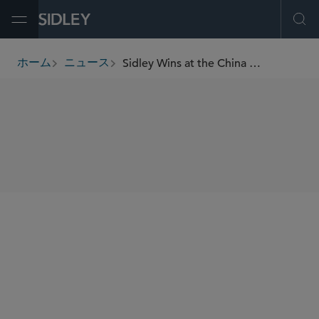
Open Menu
Ope
Sidley Wins at the China Business Law Awards 2025
ホーム
ニュース
breadcrumbs
SHARE