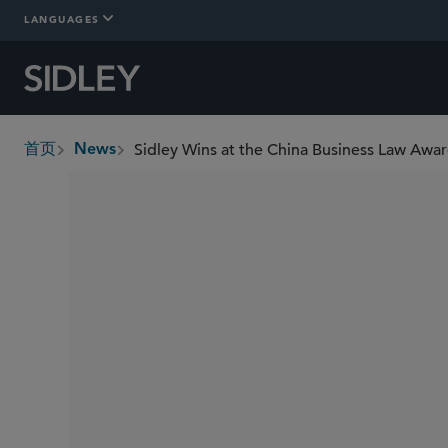
LANGUAGES
Sidley Wins at the China Business Law Awa
首页
News
breadcrumbs