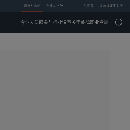
新闻/ 成就
企业文化
前职员
盛德律师事务所
专业人员
服务与行业
洞察
关于盛德
职业发展
Open
SHARE