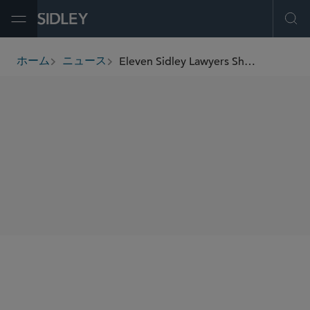
Open Menu
Ope
Eleven Sidley Lawyers Shortlisted at the Women in Business Law Americas Awards 2024
ホーム
ニュース
breadcrumbs
SHARE