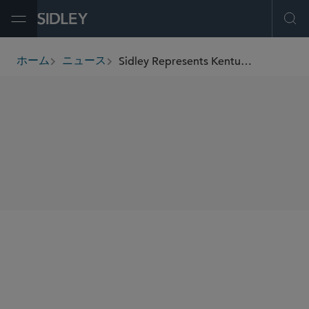
Open Menu
Ope
Sidley Represents Kentucky Power Company in US$477.7 Million Bond Issuance
ホーム
ニュース
breadcrumbs
SHARE