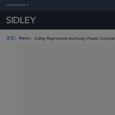
LANGUAGES
Sidley Represents Kentucky Power Company
首页
News
breadcrumbs