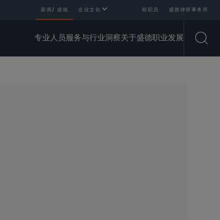
新闻/ 成就
企业文化
前职员
盛德律师事务所
专业人员
服务与行业
洞察
关于盛德
职业发展
Open
SHARE