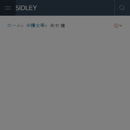
Open Menu
Ope
舟木 健
ホーム
弁護士等
breadcrumbs
takeshi.funaki
@sidley.com