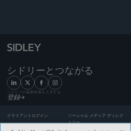
Co-author, “Supreme Court Substantially Limits
Universal Injunctions (Trump v. CASA):
Implications for Litigation Against the
Government,”
Westlaw Today
, July 17, 2025.
シドリーとつながる
シドリーの最新情報を入手する
登録
クライアントログイン
ソーシャル メディア ディレク
トリー
サイトマップ