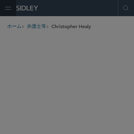
Open Menu
Ope
Christopher Healy
ホーム
弁護士等
breadcrumbs
christopher.healy
@sidley.com