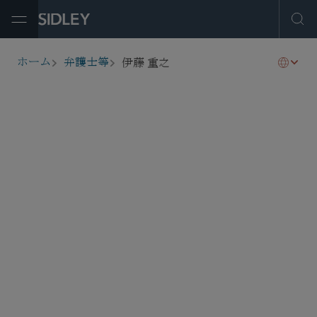
Open Menu
Ope
伊藤 重之
ホーム
弁護士等
breadcrumbs
shigeyuki.ito
@sidley.com