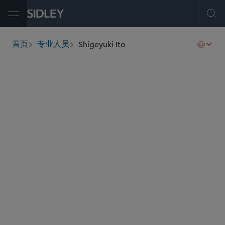
Open Menu
Ope
Shigeyuki Ito
首页
专业人员
breadcrumbs
shigeyuki.ito
@sidley.com
并购
项目融资和基础设施