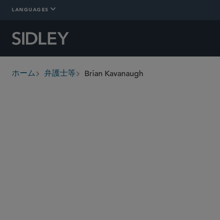
LANGUAGES
Brian Kavanaugh
ホーム
弁護士等
breadcrumbs
bkavanaugh
@sidley.com