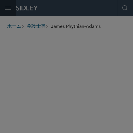
Open Menu
Ope
James Phythian-Adams
ホーム
弁護士等
breadcrumbs
jphythianadams
@sidley.com