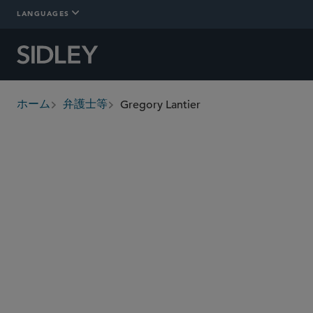
LANGUAGES
Gregory Lantier
ホーム
弁護士等
breadcrumbs
greg.lantier
@sidley.com