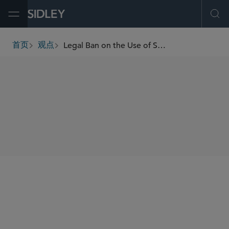
Open Menu
Ope
Legal Ban on the Use of Specific Microplastics in Europe?
首页
观点
breadcrumbs
SHARE