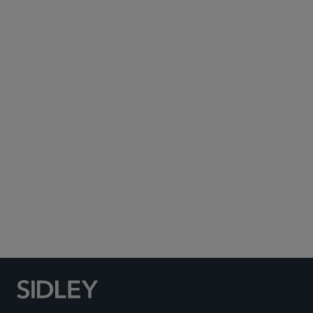
Subscribe to Sidley Publications
Social Media Directory