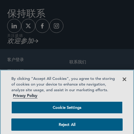
保持联系
关注盛德
欢迎参加
客户登录
联系我们
网站地图
奖励方式
By clicking “Accept All Cookies”, you agree to the storing
律师广告
of cookies on your device to enhance site navigation,
医疗计划透明度
analyze site usage, and assist in our marketing efforts.
隐私政策
Privacy Policy
沪ICP备19003131号-1
条款及细则
Cookie Settings
Cookie Settings
社交媒体目录
Reject All