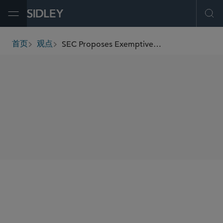
Open Menu
Ope
SEC Proposes Exemptive Order for Certain Activities of Finders
首页
观点
breadcrumbs
SHARE