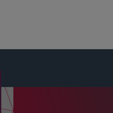
围中，最核心的便是金融服务行业。本所服务于该
。盛德还设立了补充性的执业团队，例如，为强化
没有任何一家事务所拥有像我们这样长期或同等级