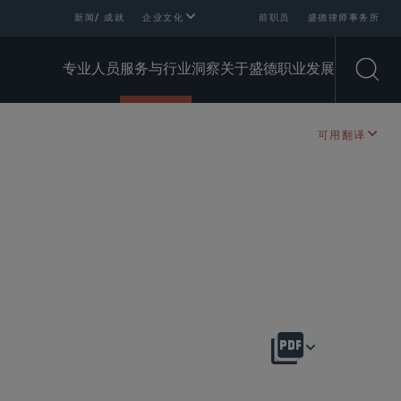
新闻/ 成就
企业文化
前职员
盛德律师事务所
专业人员
服务与行业
洞察
关于盛德
职业发展
Open
可用翻译