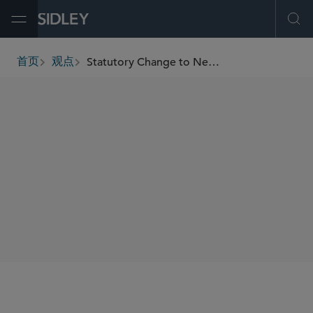
Open Menu
Ope
Statutory Change to New Chemical Entity Exclusivity Provision May Have Impacts for Scope of Patent Term Extension
首页
观点
breadcrumbs
SHARE