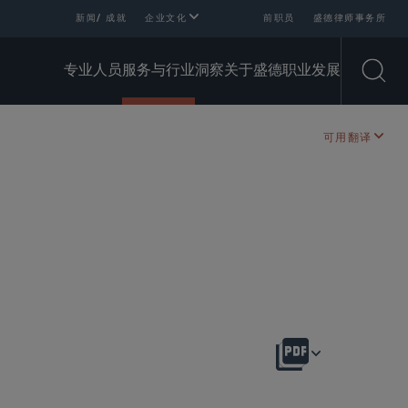
新闻/ 成就
企业文化
前职员
盛德律师事务所
专业人员
服务与行业
洞察
关于盛德
职业发展
Open
可用翻译