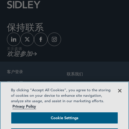
保持联系
关注盛德
欢迎参加
客户登录
联系我们
网站地图
奖励方式
By clicking “Accept All Cookies”, you agree to the storing
律师广告
of cookies on your device to enhance site navigation,
医疗计划透明度
analyze site usage, and assist in our marketing efforts.
隐私政策
Privacy Policy
沪ICP备19003131号-1
条款及细则
Cookie Settings
Cookie Settings
社交媒体目录