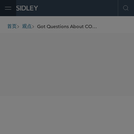
Open Menu
Ope
Got Questions About COBRA Premium Subsidies? IRS Issues Long-Awaited Answers.
首页
观点
breadcrumbs
SHARE