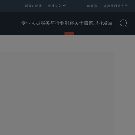
新闻/ 成就
企业文化
前职员
盛德律师事务所
专业人员
服务与行业
洞察
关于盛德
职业发展
Open
SHARE