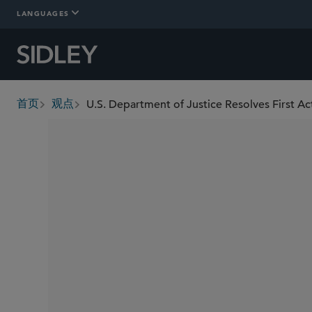
LANGUAGES
首页
观点
breadcrumbs