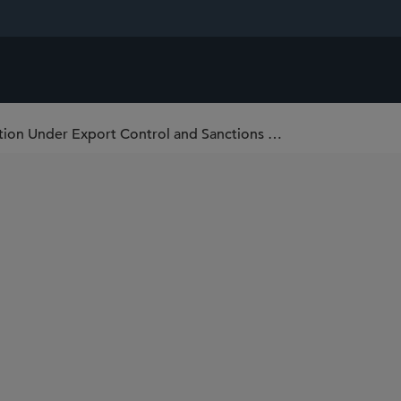
U.S. Department of Justice Resolves First Action Under Export Control and Sanctions Enforcement Policy – Top Five Lessons Learned