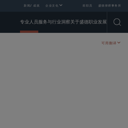
新闻/ 成就
企业文化
前职员
盛德律师事务所
专业人员
服务与行业
洞察
关于盛德
职业发展
Open
可用翻译