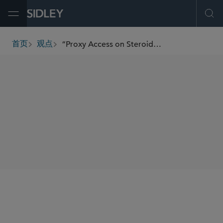
Open Menu
Ope
“Proxy Access on Steroids” — Sidley Sends Formal Comment Letter on the SEC’s Universal Proxy
首页
观点
breadcrumbs
SHARE