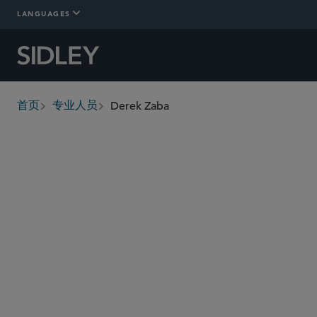
LANGUAGES
Derek Zaba
首页
专业人员
breadcrumbs
dzaba
@sidley.com