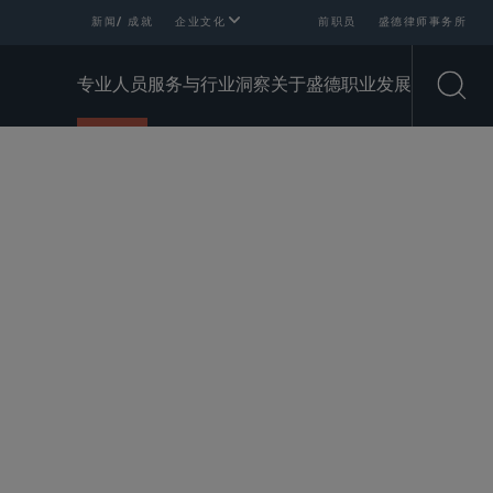
新闻/ 成就
企业文化
前职员
盛德律师事务所
专业人员
服务与行业
洞察
关于盛德
职业发展
Open