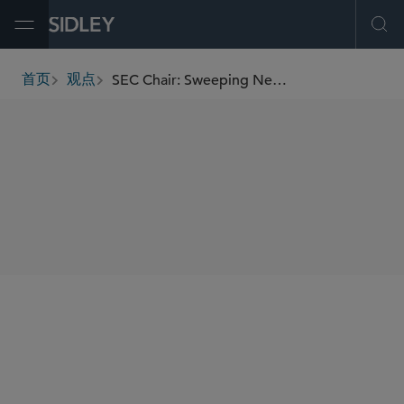
Open Menu
Ope
SEC Chair: Sweeping New Cybersecurity Rules Are Coming Soon
首页
观点
breadcrumbs
SHARE