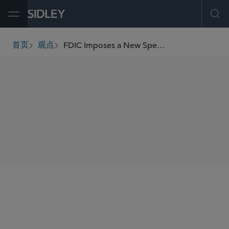
Open Menu
Ope
FDIC Imposes a New Speed Bump for Bank Involvement in Digital Asset Activities
首页
观点
breadcrumbs
SHARE