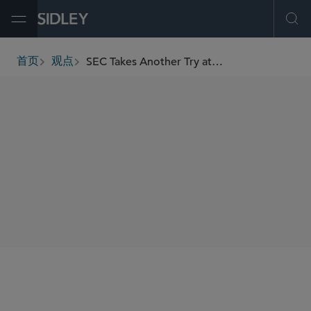
Open Menu
Ope
SEC Takes Another Try at Removing Credit Rating References From Regulation M
首页
观点
breadcrumbs
SHARE