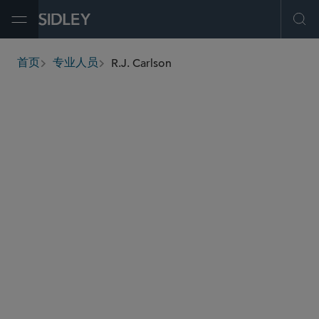
Open Menu
Ope
R.J. Carlson
首页
专业人员
breadcrumbs
rcarlson
@sidley.com
资本市场
环球金融