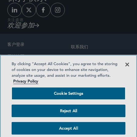
关注盛德
欢迎参加
客户登录
联系我们
网站地图
奖励方式
By clicking “Accept All Cookies”, you agree to the storing
律师广告
of cookies on your device to enhance site navigation,
医疗计划透明度
analyze site usage, and assist in our marketing efforts.
隐私政策
Privacy Policy
沪ICP备19003131号-1
条款及细则
Cookie Settings
Cookie Settings
社交媒体目录
Reject All
©2026 SIDLEY AUSTIN LLP
Accept All