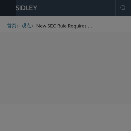
Open Menu
Ope
New SEC Rule Requires Extensive Reporting and Disclosure of Securities Lending Information
首页
观点
breadcrumbs
SHARE