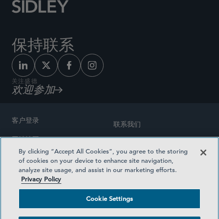
保持联系
关注盛德
欢迎参加
客户登录
联系我们
网站地图
奖励方式
By clicking “Accept All Cookies”, you agree to the storing
律师广告
of cookies on your device to enhance site navigation,
医疗计划透明度
analyze site usage, and assist in our marketing efforts.
隐私政策
Privacy Policy
沪ICP备19003131号-1
条款及细则
Cookie Settings
Cookie Settings
社交媒体目录