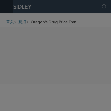
Open Menu
Ope
Oregon's Drug Price Transparency Law Deemed Unconstitutional by District Court
首页
观点
breadcrumbs
SHARE