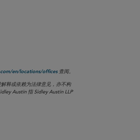
ary 31, 2023 letter submitted by certain
 available
.
here
查阅。
com/en/locations/offices
应被解释或依赖为法律意见，亦不构
n 指 Sidley Austin LLP