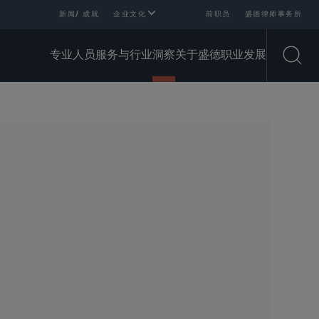
新闻/ 成就
企业文化
前职员
盛德律师事务所
专业人员
服务与行业
洞察
关于盛德
职业发展
Open
SHARE