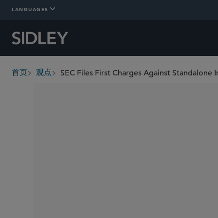
LANGUAGES
首页
观点
breadcrumbs