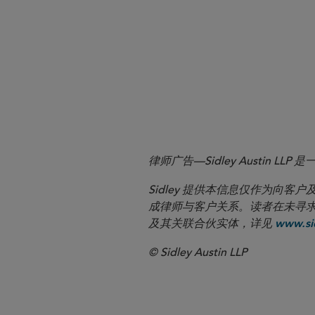
1
Link
.
here
2
For a further discussion of the interp
trade associations to the SEC concernin
3
See Sanjay Wadhwa, Deputy Director, 
律师广告—Sidley Austin
Sidley 提供本信息仅作为
成律师与客户关系。读者在未寻求专业顾问意
及其关联合伙实体，详见
www.sid
© Sidley Austin LLP