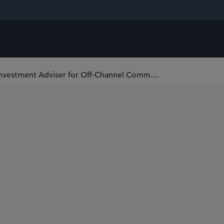
SEC Files First Charges Against Standalone Investment Adviser for Off-Channel Communication Recordkeeping Failures