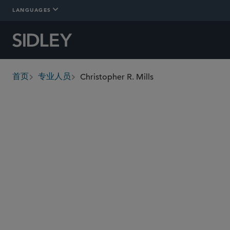
LANGUAGES
Christopher R. Mills
首页
专业人员
breadcrumbs
cmills
@sidley.com