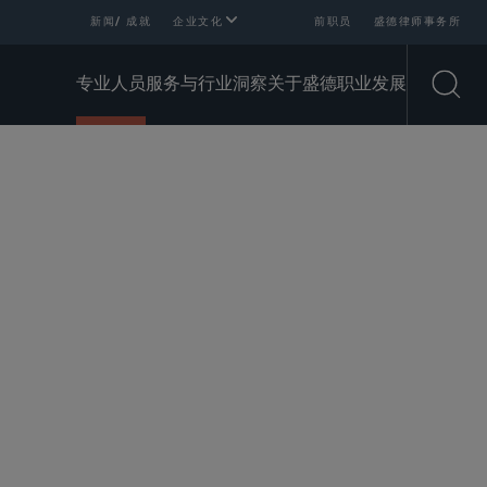
新闻/ 成就
企业文化
前职员
盛德律师事务所
专业人员
服务与行业
洞察
关于盛德
职业发展
Open