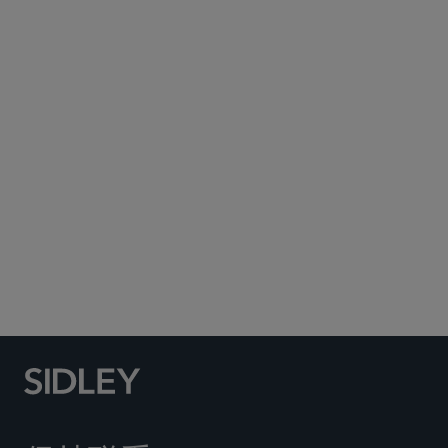
Subscribe to Sidley Publications
Social Media Directory