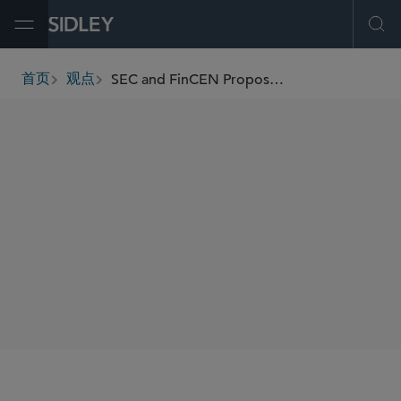
Open Menu
Ope
SEC and FinCEN Propose Customer Identification Program Rule for Registered Investment Advisers and Exempt Reporting Advisers
首页
观点
breadcrumbs
SHARE