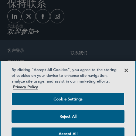
保持联系
关注盛德
欢迎参加
客户登录
联系我们
网站地图
奖励方式
By clicking “Accept All Cookies”, you agree to the storing
律师广告
of cookies on your device to enhance site navigation,
医疗计划透明度
analyze site usage, and assist in our marketing efforts.
隐私政策
Privacy Policy
沪ICP备19003131号-1
条款及细则
Cookie Settings
Cookie Settings
社交媒体目录
Reject All
©2026 SIDLEY AUSTIN LLP
Accept All