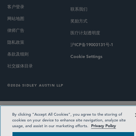
客户登录
联系我们
网站地图
奖励方式
律师广告
医疗计划透明度
隐私政策
沪ICP备19003131号-1
条款及细则
Cookie Settings
社交媒体目录
©2026 SIDLEY AUSTIN LLP
By clicking “Accept All Cookies”, you agree to the storing of
cookies on your device to enhance site navigation, analyze site
usage, and assist in our marketing efforts.
Privacy Policy