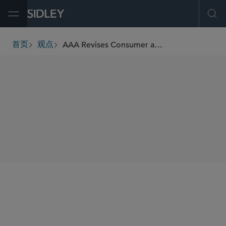
Open Menu
Ope
AAA Revises Consumer and Employment/Workplace Arbitration Rules
首页
观点
breadcrumbs
SHARE